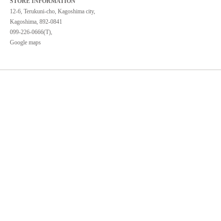
STORE INFORMATION
12-6, Terukuni-cho, Kagoshima city,
Kagoshima, 892-0841
099-226-0666(T),
Google maps