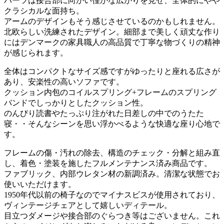
パーツは接合部に向かい僅かな広がりを見せ、全体的にやや
クラシカルな面持ち。
アームのデザインもそう感じさせているのかもしれません。
北欧らしい洗練されたデザイン。細部まで美しく頑丈な作り
にはデンマークの家具職人の高品質で丁寧な物づくりの精神
が感じられます。
全体はコンパクトなサイズ感ですがゆったりと座れる広さが
あり、安楽性の高いソファです。
クッション内包のコイルスプリング+フレームのスプリング
バンドでしっかりとしたクッション性。
のんびり読書やたっぷり注がれた日差しの中でのうたた
寝・・そんなシーンを思い浮かべるような快適な座り心地で
す。
フレームの傷・汚れの除去、構造のチェック・分解と組み直
し、着色・塗装を施したフルメンテナンス済み商品です。
ファブリック、内部ウレタン材の新調済み。清潔な状態でお
使いいただけます。
1950
年代以前の椅子なのでマイナスビスが使用されており、
ヴィンテージチェアとして嬉しいディテール。
目立つダメージや接合部のぐらつき等はございません。これ