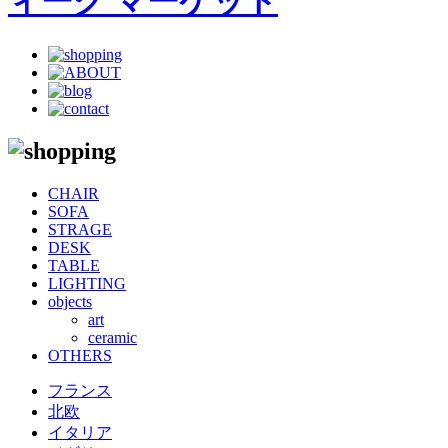
CHAIR
SOFA
STRAGE
DESK
TABLE
LIGHTING
objects
art
ceramic
OTHERS
フランス
北欧
イタリア