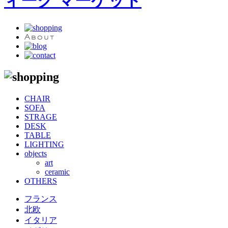
CHAIR
SOFA
STRAGE
DESK
TABLE
LIGHTING
objects
art
ceramic
OTHERS
フランス
北欧
イタリア