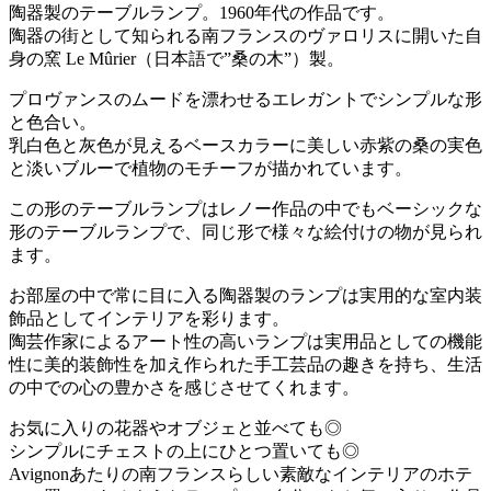
陶器製のテーブルランプ。1960年代の作品です。
陶器の街として知られる南フランスのヴァロリスに開いた自
身の窯 Le Mûrier（日本語で”桑の木”）製。
プロヴァンスのムードを漂わせるエレガントでシンプルな形
と色合い。
乳白色と灰色が見えるベースカラーに美しい赤紫の桑の実色
と淡いブルーで植物のモチーフが描かれています。
この形のテーブルランプはレノー作品の中でもベーシックな
形のテーブルランプで、同じ形で様々な絵付けの物が見られ
ます。
お部屋の中で常に目に入る陶器製のランプは実用的な室内装
飾品としてインテリアを彩ります。
陶芸作家によるアート性の高いランプは実用品としての機能
性に美的装飾性を加え作られた手工芸品の趣きを持ち、生活
の中での心の豊かさを感じさせてくれます。
お気に入りの花器やオブジェと並べても◎
シンプルにチェストの上にひとつ置いても◎
Avignonあたりの南フランスらしい素敵なインテリアのホテ