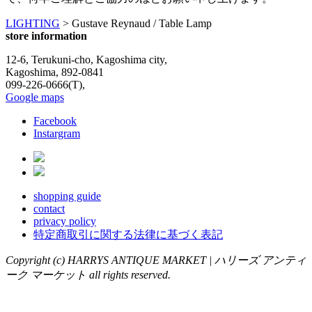
LIGHTING
>
Gustave Reynaud / Table Lamp
store information
12-6, Terukuni-cho, Kagoshima city,
Kagoshima, 892-0841
099-226-0666(T),
Google maps
Facebook
Instargram
shopping guide
contact
privacy policy
特定商取引に関する法律に基づく表記
Copyright (c) HARRYS ANTIQUE MARKET | ハリーズ アンティ
ーク マーケット all rights reserved.