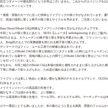
目立つダメージや接合部のぐらつき等はございません。これからのエイジングをお
良いコンディションです。
＊座面・背面のカーブに沿った特殊なファブリックの張り方がなされています。夏
ど、高温の場所に置くと椅子の張り替えサイクルを早めます。ご注意くださいませ
Hans OlsenのModel 134は特殊なファブリックの張り方がなされたチェアです。
今回こちらの張り替えにあたり、
MöTA【ムェータ】
möbeltapetsering さまに
MöTAさまは、スウェーデンの椅子張り替え学校を卒業された後、フリッツハンセ
人、Bengt氏のもとでの実務経験を持たれる椅子張り職人さんです。
デンマークではフィン・ユール工房での研修も積まれています。
ちょうどこのModel 134の張り替え依頼のコンタクトを取った時にはスウェーデン
行われている最中で、現地の職人さんとの間でこのModel 134の張り替えについて
ンを行ってくださいました。
すなわち、今回ご紹介のModel 134は本場の技術と感性そのままに張り上げられた
丁寧に手縫いで張り上げられた、ため息が漏れるほどの美しさです。
ファブリックは美しい色合いと風合い豊かな尾州のテキスタイルブランド、OLTASupho
FLIKをチョイス。
メイドインジャパンの高品質の生地です。
細かなネップは温かみを感じ、よい肌触り。
ウール高混率の平織り生地で、ウール70%、ポリエステル30%。マーチンデールは90,
カラー選定にとても迷いましたが、木の葉のように見える座面、背面のフォルムか