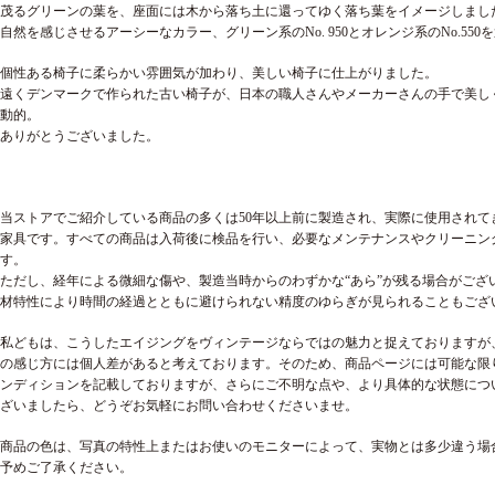
茂るグリーンの葉を、座面には木から落ち土に還ってゆく落ち葉をイメージしまし
自然を感じさせる
アーシーなカラー、グリーン系のNo. 950とオレンジ系のNo.55
個性ある椅子に柔らかい雰囲気が加わり、美しい椅子に仕上がりました。
遠くデンマークで作られた古い椅子が、日本の職人さんやメーカーさんの手で美し
動的。
ありがとうございました。
当ストアでご紹介している商品の多くは50年以上前に製造され、実際に使用されて
家具です。すべての商品は入荷後に検品を行い、必要なメンテナンスやクリーニン
す。
ただし、経年による微細な傷や、製造当時からのわずかな“あら”が残る場合がござ
材特性により時間の経過とともに避けられない精度のゆらぎが見られることもござ
私どもは、こうしたエイジングをヴィンテージならではの魅力と捉えておりますが
の感じ方には個人差があると考えております。そのため、商品ページには可能な限
ンディションを記載しておりますが、さらにご不明な点や、より具体的な状態につ
ざいましたら、どうぞお気軽にお問い合わせくださいませ。
商品の色は、写真の特性上またはお使いのモニターによって、実物とは多少違う場
予めご了承ください。