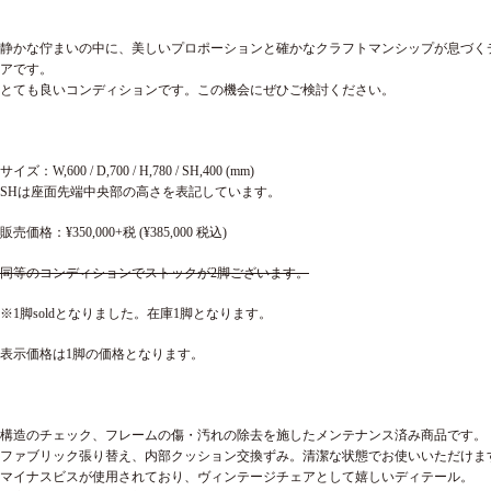
静かな佇まいの中に、美しいプロポーションと確かなクラフトマンシップが息づく
アです。
とても良いコンディションです。この機会にぜひご検討ください。
サイズ：W,600 / D,700 / H,780 / SH,400 (mm)
SHは座面先端中央部の高さを表記しています。
販売価格：¥350,000+税 (¥385,000 税込)
同等のコンディションでストックが2脚ございます。
※1脚soldとなりました。在庫1脚となります。
表示価格は1脚の価格となります。
構造のチェック、フレームの傷・汚れの除去を施したメンテナンス済み商品です。
ファブリック張り替え、内部クッション交換ずみ。清潔な状態でお使いいただけま
マイナスビスが使用されており、ヴィンテージチェアとして嬉しいディテール。