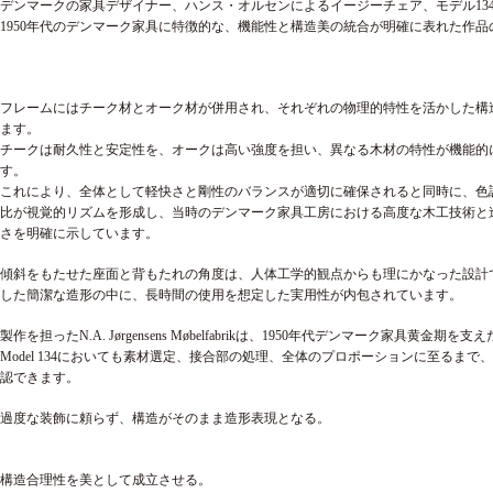
デンマークの家具デザイナー、ハンス・オルセンによるイージーチェア、モデル13
1950年代のデンマーク家具に特徴的な、機能性と構造美の統合が明確に表れた作品
フレームにはチーク材とオーク材が併用され、それぞれの物理的特性を活かした構
ます。
チークは耐久性と安定性を、オークは高い強度を担い、
異なる木材の特性が機能的
す。
これにより、全体として軽快さと剛性のバランスが適切に確保されると同時に、色
比が視覚的リズムを形成し、当時のデンマーク家具工房における高度な木工技術と
さを明確に示しています。
傾斜をもたせた座面と背もたれの角度は、人体工学的観点からも理にかなった設計
した簡潔な造形の中に、長時間の使用を想定した実用性が内包されています。
製作を担ったN.A. Jørgensens Møbelfabrikは、1950年代デンマーク家具黄金期
Model 134においても素材選定、接合部の処理、全体のプロポーションに至るまで
認できます。
過度な装飾に頼らず、構造がそのまま造形表現となる。
構造合理性を美として成立させる。