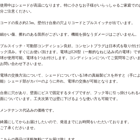
使用中はシェードが高温になります。特に小さなお子様がいらっしゃるご家庭での
分ご注意ください。
コードの長さ約2.5m。壁付け台座の穴よりコードとプルスイッチが出ています。
細かい傷、擦れのある箇所がございます。機能を損なうダメージはございません。
プルスイッチ・可動部コンディション良好。コンセントプラグは日本式を取り付け
ック済み。すぐにお使い頂けます。電球はE26型（一般的なねじ込み式の電球）です
球が使用可能。電球を1つお付けします。コンディションについてご質問等ござい
お問い合わせ下さいませ。
電球の交換方法について、シェードについている3本の真鍮製ビスを外すと（手に
能）シェード部がカバーのように外れ、電球の交換が可能となります。
台座に穴があり、壁面にビスで固定するタイプですが、フック等に引っ掛けられる
面についています。工夫次第では壁に下げるような使い方も可能です。
メンテナンス代込みの価格です。
綺麗にしてからお届けしたいので、発送までにお時間をいただいております。
ご了承くださいませ。
こちらの商品は送料無料にてお届け致します。