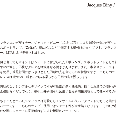
Jacques Biny /
フランスのデザイナー、ジャック・ビニー（1913~1976）により1950年代にデザ
スポットランプ、”Zodiac”。壁にビスなどで固定する壁付けのタイプです。フラン
ー、LITA社より発売されました。
何と言ってもポイントはシェードに付けられた工学レンズ。スポットライトとして
すのに適し、不快なグレアを軽減させる働きがあります。また、本来スポットライ
を使用し被照射面にはっきりとした円形の光を当てるのが特徴ですが、こちらのラ
レンズは1枚のみ。味わいのある柔らかな円形の光で照らします。
無駄のないシンプルなデザインですが可動部が多く機能的。様々な角度での照射が
直接照らすだけでなく、壁や天井を照らし反射する光を間接照明として使用するの
ちょこんとついたスティックは可愛らしくデザインの良いアクセントであると共に
パーツです。こちらのランプ、使用中はシェード部が大変熱くなります。そのため
たい際にシェードに直接触れずにすむ機能的パーツです。