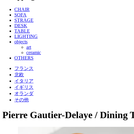
CHAIR
SOFA
STRAGE
DESK
TABLE
LIGHTING
objects
art
ceramic
OTHERS
フランス
北欧
イタリア
イギリス
オランダ
その他
Pierre Gautier-Delaye / Dining 