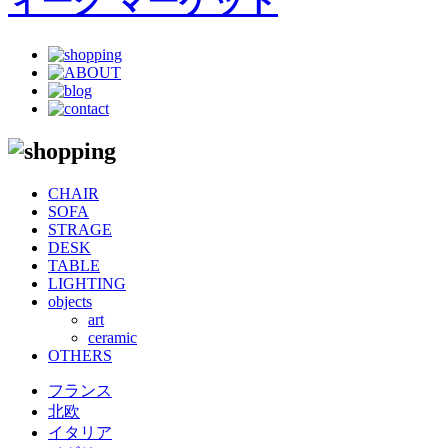
CHAIR
SOFA
STRAGE
DESK
TABLE
LIGHTING
objects
art
ceramic
OTHERS
フランス
北欧
イタリア