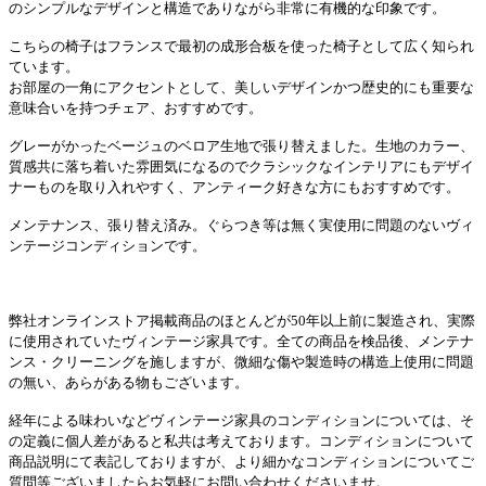
のシンプルなデザインと構造でありながら非常に有機的な印象です。
こちらの椅子はフランスで最初の成形合板を使った椅子として広く知られ
ています。
お部屋の一角にアクセントとして、美しいデザインかつ歴史的にも重要な
意味合いを持つチェア、おすすめです。
グレーがかったベージュのベロア生地で張り替えました。生地のカラー、
質感共に落ち着いた雰囲気になるのでクラシックなインテリアにもデザイ
ナーものを取り入れやすく、アンティーク好きな方にもおすす
めです。
メンテナンス、張り替え済み。ぐらつき等は無く実使用に問題のないヴィ
ンテージコンディションです。
弊社オンラインストア掲載商品のほとんどが50年以上前に製造され、実際
に使用されていたヴィンテージ家具です。全ての商品を検品後、メンテナ
ンス・クリーニングを施しますが、微細な傷や製造時の構造上使用に問題
の無い、あらがある物もございます。
経年による味わいなどヴィンテージ家具のコンディションについては、そ
の定義に個人差があると私共は考えております。コンディションについて
商品説明にて表記しておりますが、より細かなコンディションについてご
質問等ございましたらお気軽にお問い合わせくださいませ。