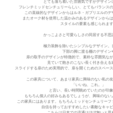
とても落ち着いた雰囲気ですがデザイン
フレンチミッドセンチュリーらしい、
とてもバランス
この直線的なデザインからは
ルネ・ガブリエルのデ
またオーク材を使用した温かみのあるデザインから
スタイルの要素も感じられま
かっこよさと可愛らしさの同居する不思
極力装飾を除いたシンプルなデザイン。
下部の脚に渡る棚のデザイン
扉の取手のデザインが特徴的で、
素朴な雰囲気な
見ていて飽きのこない
長く付き合える
スライドする扉のため実用的で、扉を開くためのスペー
この家具について、あまり家具に興味のない私の
「いいね、これ。」
と言い、長い時間眺めていたのが印
もちろん個人の好みもあるでしょうが、興味のない
この家具にはあります。もちろんミッドセンチュリーフ
自信を持っておすすめしたい素敵なキャ
こちらは日本での流通はほぼ無いと思