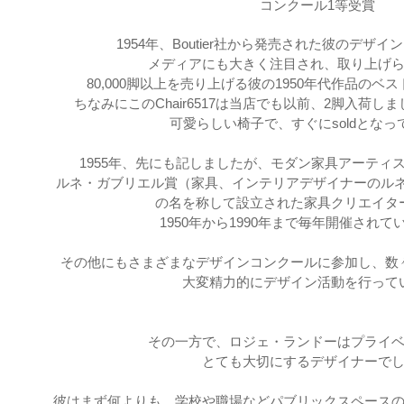
コンクール1等受賞
1954年、Boutier社から発売された彼のデザインに
メディアにも大きく注目され、取り上げ
80,000脚以上を売り上げる彼の1950年代作品の
ちなみにこのChair6517は当店でも以前、2脚入荷
可愛らしい椅子で、すぐにsoldとなっ
1955年、先にも記しましたが、モダン家具アーティ
ルネ・ガブリエル賞
（家具、インテリアデザイナーの
ルネ
の名を称して設立された家具クリエイタ
1950年から1990年まで毎年開催されて
その他にもさまざまなデザインコンクールに参加し、数
大変精力的にデザイン活動を行って
その一方で、ロジェ・ランドーはプライ
とても大切にする
デザイナーで
彼はまず何よりも、学校や職場などパブリックスペース