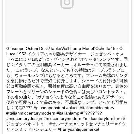
Giuseppe Ostuni Desk/Table/Wall Lump Model”Ochetta” for O-
Luce 1952 イタリアの照明器具デザイナー、ジュゼッペ・オス
トゥニにより1952年にデザインされた”オケッタ”ランプです。同
じくイタリアの照明器具メーカー、オルーチェにて製造されまし
た。 このランプ、なんといってもその特徴はテーブルランプに
も、ウォールランプにもなるところです。フレーム先端のリング
を壁に掛けるだけで壁灯に変身します。シェードの付け根の可動
部は可動範囲が広く、照射角度は高い自由度を誇ります。真鍮の
フレームとグリーンのシェードの色合いは美しいコントラスト。
その名の通り、”ガチョウ”のようなどこか愛嬌のあるデザイン。
便利で可愛らしくて品のある、不思議なランプ。とっても可愛ら
しくて◎???? #giuseppeostuni #oluce #italianmidcentury
#italianmidcenturymodern #italianlamp #????????
#midcenturydesign #midcenturymodern #midcenturyfurniture #
ジュゼッペオストゥニ #オルーチェ #ミッドセンチュリー #イタ
リアンミッドセンチュリー #harrysantiquemarket