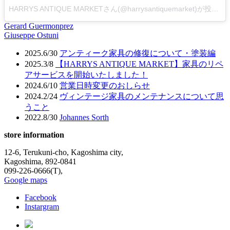
HARRYS ANTIQUE MARKETさん(@harrysantiquemarket)が投稿した写真 –
Gerard Guermonprez
投
Giuseppe Ostuni
稿
2025.6/30
アンティーク家具の修復について・塗装編
ナ
2025.3/8
【HARRYS ANTIQUE MARKET】家具のリペ
アサービスを開始いたしました！
ビ
2024.6/10
営業日時変更のおしらせ
ゲ
2024.2/24
ヴィンテージ家具のメンテナンスについて思
うこと
ー
2022.8/30
Johannes Sorth
シ
store information
ョ
12-6, Terukuni-cho, Kagoshima city,
ン
Kagoshima, 892-0841
099-226-0666(T),
Google maps
Facebook
Instargram