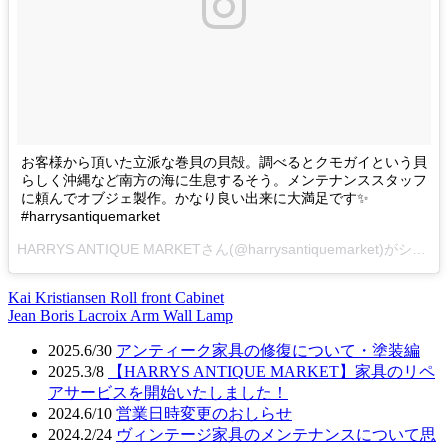
お客様から頂いた立派な巻貝の貝殻。調べるとクモガイという貝
らしく沖縄など南方の海に生息するそう。メンテナンススタッフ
に頼んでオブジェ製作。かなり良い出来に大満足です✨
#harrysantiquemarket
HARRYS ANTIQUE MARKETさん(@harrysantiquemarket)がシェアした投稿 –
Kai Kristiansen Roll front Cabinet
投
Jean Boris Lacroix Arm Wall Lamp
稿
2025.6/30
アンティーク家具の修復について・塗装編
ナ
2025.3/8
【HARRYS ANTIQUE MARKET】家具のリペ
アサービスを開始いたしました！
ビ
2024.6/10
営業日時変更のおしらせ
ゲ
2024.2/24
ヴィンテージ家具のメンテナンスについて思