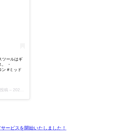
ムのスツールはギ
ス。 ・
ンブロン #ミッド
た投稿 –
2020年 6月月24日午後8時48分PDT
のリペアサービスを開始いたしました！