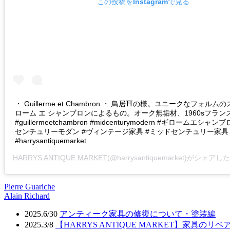
この投稿をInstagramで見る
・ Guillerme et Chambron ・ 鳥居⛩の様。ユニークなフォル
ローム エ シャンブロンによるもの。オーク無垢材、1960sフラン
#guillermeetchambron #midcenturymodern #ギロームエシャ
センチュリーモダン #ヴィンテージ家具 #ミッドセンチュリー家具
#harrysantiquemarket
HARRYS ANTIQUE MARKET
(@harrysantiquemarket)がシェアし
Pierre Guariche
投
Alain Richard
稿
2025.6/30
アンティーク家具の修復について・塗装編
ナ
2025.3/8
【HARRYS ANTIQUE MARKET】家具