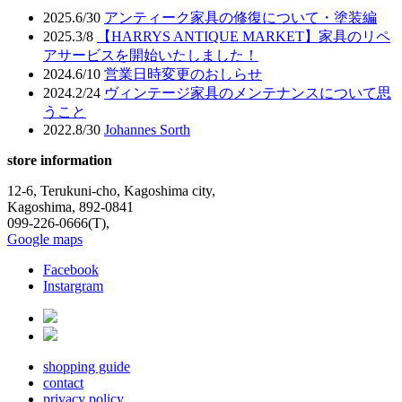
稿
2025.6/30
アンティーク家具の修復について・塗装編
ナ
2025.3/8
【HARRYS ANTIQUE MARKET】家具のリペ
アサービスを開始いたしました！
ビ
2024.6/10
営業日時変更のおしらせ
ゲ
2024.2/24
ヴィンテージ家具のメンテナンスについて思
うこと
ー
2022.8/30
Johannes Sorth
シ
store information
ョ
12-6, Terukuni-cho, Kagoshima city,
ン
Kagoshima, 892-0841
099-226-0666(T),
Google maps
Facebook
Instargram
shopping guide
contact
privacy policy