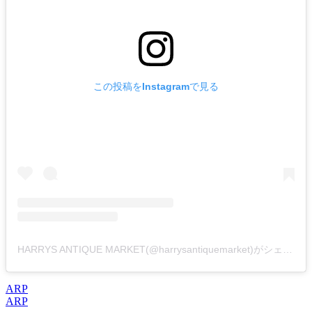
この投稿をInstagramで見る
HARRYS ANTIQUE MARKET(@harrysantiquemarket)がシェアした投稿
ARP
投
ARP